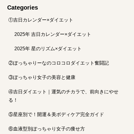
Categories
①吉日カレンダー×ダイエット
2025年 吉日カレンダー×ダイエット
2025年 星のリズム×ダイエット
②ぽっちゃりーなのコロコロダイエット奮闘記
③ぽっちゃり女子の美容と健康
④吉日ダイエット｜運気のチカラで、前向きにやせ
る！
⑤星座別で！開運＆美ボディケア完全ガイド
⑥血液型別ぽっちゃり女子の痩せ方