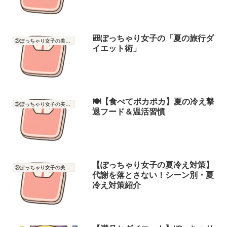
🎒ぽっちゃり女子の「夏の旅行ダ
③ぽっちゃり女子の美容と健康
イエット術」
🍽️【食べてポカポカ】夏の冷え撃
③ぽっちゃり女子の美容と健康
退フード＆温活習慣
【ぽっちゃり女子の夏冷え対策】
③ぽっちゃり女子の美容と健康
代謝を落とさない！シーン別・夏
冷え対策紹介