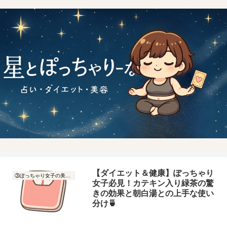
【ダイエット＆健康】ぽっちゃり
③ぽっちゃり女子の美容と健康
女子必見！カテキン入り緑茶の驚
きの効果と朝白湯との上手な使い
分け🍵