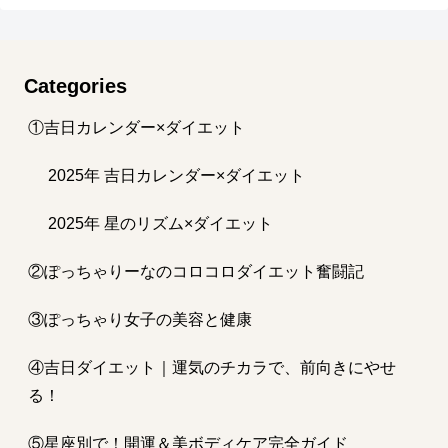
Categories
①吉日カレンダー×ダイエット
2025年 吉日カレンダー×ダイエット
2025年 星のリズム×ダイエット
②ぽっちゃりーなのコロコロダイエット奮闘記
③ぽっちゃり女子の美容と健康
④吉日ダイエット｜運気のチカラで、前向きにやせ
る！
⑤星座別で！開運＆美ボディケア完全ガイド