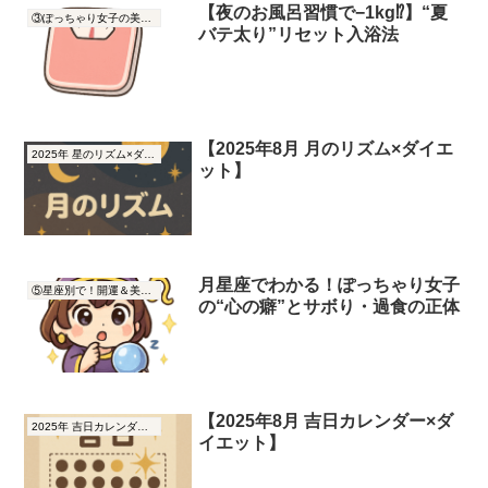
【夜のお風呂習慣で−1kg⁉】“夏
③ぽっちゃり女子の美容と健康
バテ太り”リセット入浴法
【2025年8月 月のリズム×ダイエ
2025年 星のリズム×ダイエット
ット】
月星座でわかる！ぽっちゃり女子
⑤星座別で！開運＆美ボディケア完全ガイド
の“心の癖”とサボり・過食の正体
【2025年8月 吉日カレンダー×ダ
2025年 吉日カレンダー×ダイエット
イエット】