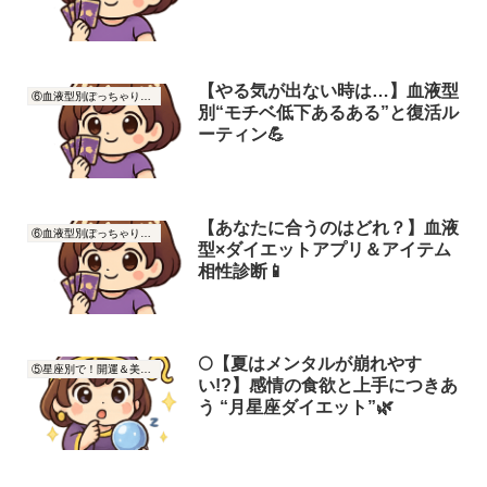
【やる気が出ない時は…】血液型
⑥血液型別ぽっちゃり女子の痩せ方
別“モチベ低下あるある”と復活ル
ーティン💪
【あなたに合うのはどれ？】血液
⑥血液型別ぽっちゃり女子の痩せ方
型×ダイエットアプリ＆アイテム
相性診断📱
🌕【夏はメンタルが崩れやす
⑤星座別で！開運＆美ボディケア完全ガイド
い!?】感情の食欲と上手につきあ
う “月星座ダイエット”🌿