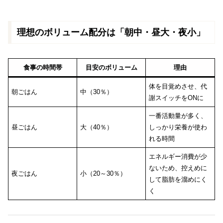
理想のボリューム配分は「朝中・昼大・夜小」
食事の時間帯
目安のボリューム
理由
体を目覚めさせ、代
朝ごはん
中（30％）
謝スイッチをONに
一番活動量が多く、
昼ごはん
大（40％）
しっかり栄養が使わ
れる時間
エネルギー消費が少
ないため、控えめに
夜ごはん
小（20～30％）
して脂肪を溜めにく
く