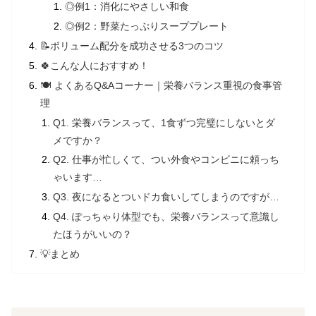
◎例1：消化にやさしい和食
◎例2：野菜たっぷりスーププレート
📝ボリューム配分を成功させる3つのコツ
🍀こんな人におすすめ！
🍽️ よくあるQ&Aコーナー｜栄養バランス重視の食事管
理
Q1. 栄養バランスって、1食ずつ完璧にしないとダ
メですか？
Q2. 仕事が忙しくて、つい外食やコンビニに頼っち
ゃいます…
Q3. 夜になるとついドカ食いしてしまうのですが…
Q4. ぽっちゃり体型でも、栄養バランスって意識し
たほうがいいの？
💡まとめ