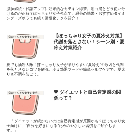
脂肪燃焼・代謝アップに効果的なカテキン緑茶。朝白湯とどう使い分
けるのが正解？ぽっちゃり女子視点で、緑茶の効果・おすすめタイミ
ング・ズボラでも続く習慣化テクを紹介！
【ぽっちゃり女子の夏冷え対策】
③ぽっちゃり女子の美容と健康
代謝を落とさない！シーン別・夏
冷え対策紹介
夏でも油断大敵！ぽっちゃり女子が陥りやすい“夏冷え”の原因と代謝
を落とさないコツを解説。冷え撃退フードや簡単セルフケアで、夏太
り＆不調を防ごう。
💖 ダイエットと自己肯定感の関
③ぽっちゃり女子の美容と健康
係って？
「ダイエットが続かないのは自己肯定感が原因かも？ぽっちゃり女
子向けに、“自分を好きになる”ためのやさしい習慣をご紹介しま
す。」