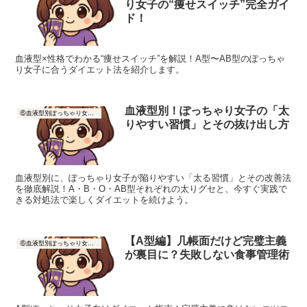
り女子の“痩せスイッチ”完全ガイ
ド！
血液型×性格でわかる“痩せスイッチ”を解説！A型〜AB型のぽっちゃ
り女子に合うダイエット法を紹介します。
血液型別！ぽっちゃり女子の「太
⑥血液型別ぽっちゃり女子の痩せ方
りやすい習慣」とその抜け出し方
血液型別に、ぽっちゃり女子が陥りやすい「太る習慣」とその改善法
を徹底解説！A・B・O・AB型それぞれの太りグセと、今すぐ実践で
きる対処法で楽しくダイエットを続けよう。
【A型編】几帳面だけど完璧主義
⑥血液型別ぽっちゃり女子の痩せ方
が裏目に？失敗しない食事管理術