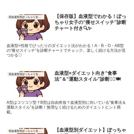
【保存版】血液型でわかる！ぽっ
⑥血液型別ぽっちゃり女子の痩せ方
ちゃり女子の“痩せスイッチ”診断
チャート付き🔍✨
血液型×性格でぴったりのダイエット法がわかる！A・B・O・AB型
の“痩せスイッチ”を診断チャートでチェック。楽しく続ける方法が見
つかる♡
血液型×ダイエット向き“食事
⑥血液型別ぽっちゃり女子の痩せ方
法”＆“運動スタイル”診断🏃‍♀️🍽
A型はコツコツ型？B型は自由奔放？血液型別に向いている“食事法＆
運動スタイル”を診断！無理なく続けるためのダイエットヒント満
載。
【血液型別ダイエット】ぽっちゃ
⑥血液型別ぽっちゃり女子の痩せ方