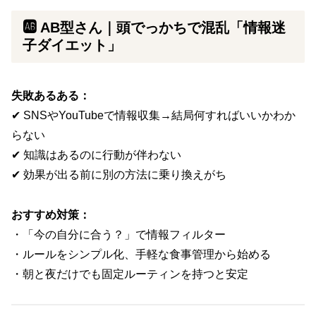
🆎 AB型さん｜頭でっかちで混乱「情報迷
子ダイエット」
失敗あるある：
✔ SNSやYouTubeで情報収集→結局何すればいいかわか
らない
✔ 知識はあるのに行動が伴わない
✔ 効果が出る前に別の方法に乗り換えがち
おすすめ対策：
・「今の自分に合う？」で情報フィルター
・ルールをシンプル化、手軽な食事管理から始める
・朝と夜だけでも固定ルーティンを持つと安定