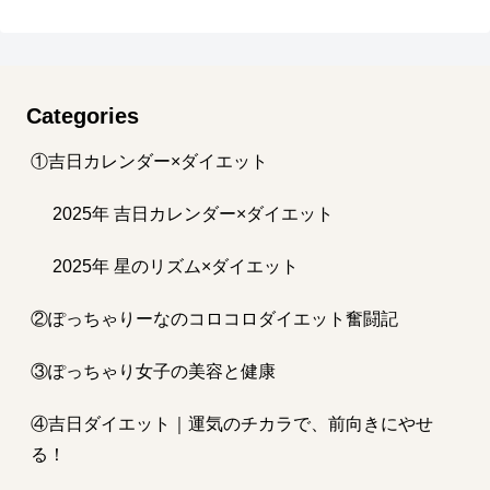
Categories
①吉日カレンダー×ダイエット
2025年 吉日カレンダー×ダイエット
2025年 星のリズム×ダイエット
②ぽっちゃりーなのコロコロダイエット奮闘記
③ぽっちゃり女子の美容と健康
④吉日ダイエット｜運気のチカラで、前向きにやせ
る！