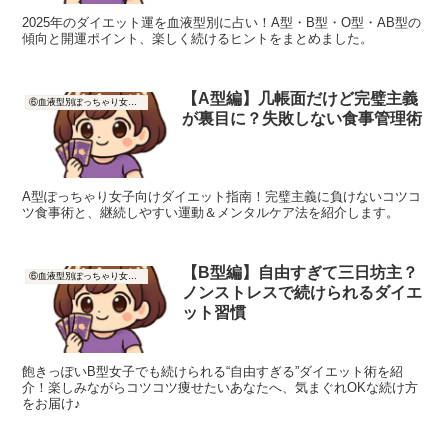
2025年のダイエット運を血液型別に占い！A型・B型・O型・AB型の
傾向と開運ポイント、楽しく続けるヒントをまとめました。
【A型編】几帳面だけど完璧主義
⑥血液型別ぽっちゃり女子の痩せ方
が裏目に？失敗しない食事管理術
A型ぽっちゃり女子向けダイエット指南！完璧主義に負けないコツコ
ツ食事術と、継続しやすい運動＆メンタルケア法を紹介します。
【B型編】自由すぎて三日坊主？
⑥血液型別ぽっちゃり女子の痩せ方
ノンストレスで続けられるダイエ
ット習慣
飽きっぽいB型女子でも続けられる“自由すぎる”ダイエット術を紹
介！楽しみながらコツコツ痩せたいあなたへ、気まぐれOKな続け方
をお届け♪