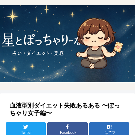
血液型別ダイエット失敗あるある 〜ぽっ
ちゃり女子編〜
Twitter
Facebook
はてブ