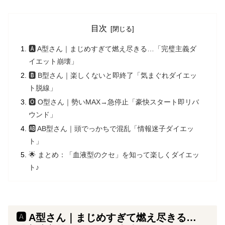
目次
🅰️ A型さん｜まじめすぎて燃え尽きる…「完璧主義ダ
イエット崩壊」
🅱️ B型さん｜楽しくないと即終了「気まぐれダイエッ
ト脱線」
🅾️ O型さん｜勢いMAX→急停止「豪快スタート即リバ
ウンド」
🆎 AB型さん｜頭でっかちで混乱「情報迷子ダイエッ
ト」
🌟 まとめ：「血液型のクセ」を知って楽しくダイエッ
ト♪
🅰️ A型さん｜まじめすぎて燃え尽きる…