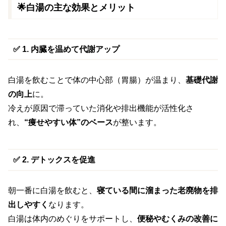
🌟白湯の主な効果とメリット
✅ 1. 内臓を温めて代謝アップ
白湯を飲むことで体の中心部（胃腸）が温まり、
基礎代謝
の向上
に。
冷えが原因で滞っていた消化や排出機能が活性化さ
れ、
“痩せやすい体”のベース
が整います。
✅ 2. デトックスを促進
朝一番に白湯を飲むと、
寝ている間に溜まった老廃物を排
出しやすく
なります。
白湯は体内のめぐりをサポートし、
便秘やむくみの改善に