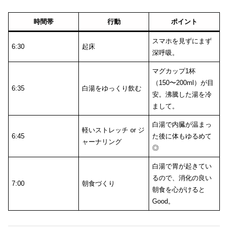
時間帯
行動
ポイント
スマホを見ずにまず
6:30
起床
深呼吸。
マグカップ1杯
（150〜200ml）が目
6:35
白湯をゆっくり飲む
安。沸騰した湯を冷
まして。
白湯で内臓が温まっ
軽いストレッチ or ジ
6:45
た後に体もゆるめて
ャーナリング
◎
白湯で胃が起きてい
るので、消化の良い
7:00
朝食づくり
朝食を心がけると
Good。