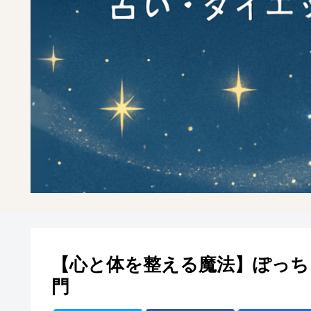
【心と体を整える魔法】ぽっち
門