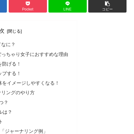
Pocket
LINE
コピー
次
てなに？
がぽっちゃり女子におすすめな理由
を防げる！
ップする！
体をイメージしやすくなる！
ナリングのやり方
いつ？
ルは？
ト
つ「ジャーナリング例」