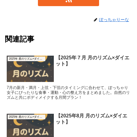
ぽっちゃりーな
関連記事
【2025年７月 月のリズム×ダイエ
2025年 星のリズム×ダイエット
ット】
7月の新月・満月・上弦・下弦のタイミングに合わせて、ぽっちゃり
女子にぴったりな食事・運動・心の整え方をまとめました。自然のリ
ズムと共にボディメイクする月間プラン！
【2025年8月 月のリズム×ダイエ
2025年 星のリズム×ダイエット
ット】