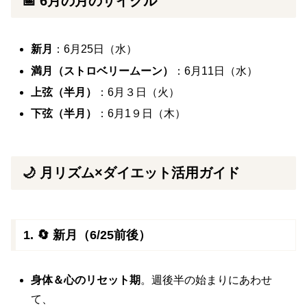
📅 6月の月のサイクル
新月
：6月25日（水）
満月（ストロベリームーン）
：6月11日（水）
上弦（半月）
：6月３日（火）
下弦（半月）
：6月1９日（木）
🌙 月リズム×ダイエット活用ガイド
1. 🔄 新月（6/25前後）
身体＆心のリセット期
。週後半の始まりにあわせ
て、