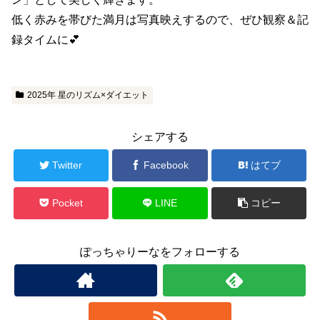
低く赤みを帯びた満月は写真映えするので、ぜひ観察＆記
録タイムに💕
2025年 星のリズム×ダイエット
シェアする
Twitter
Facebook
はてブ
Pocket
LINE
コピー
ぽっちゃりーなをフォローする