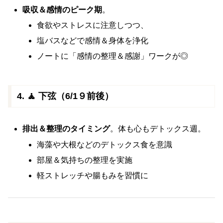
吸収＆感情のピーク期
。
食欲やストレスに注意しつつ、
塩バスなどで感情＆身体を浄化
ノートに「感情の整理＆感謝」ワークが◎
4. 🧘 下弦（6/1９前後）
排出＆整理のタイミング
。体も心もデトックス週。
海藻や大根などのデトックス食を意識
部屋＆気持ちの整理を実施
軽ストレッチや腸もみを習慣に