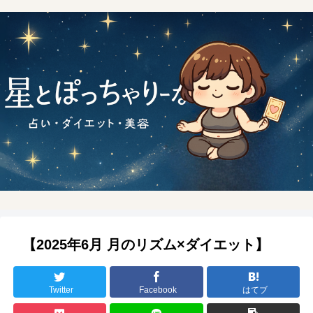
【2025年6月 月のリズム×ダイエット】
Twitter
Facebook
はてブ