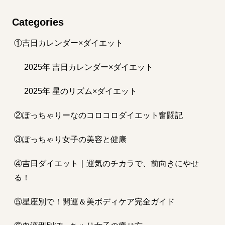
Categories
①吉日カレンダー×ダイエット
2025年 吉日カレンダー×ダイエット
2025年 星のリズム×ダイエット
②ぽっちゃりーなのコロコロダイエット奮闘記
③ぽっちゃり女子の美容と健康
④吉日ダイエット｜運気のチカラで、前向きにやせ
る！
⑤星座別で！開運＆美ボディケア完全ガイド