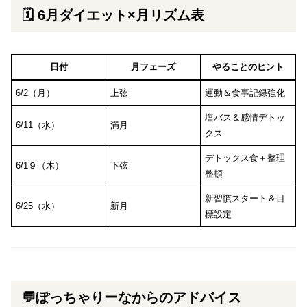
🗓 6月ダイエット×月リズム表
日付
月フェーズ
やることのヒント
6/2（月）
上弦
運動＆食事記録強化
塩バス＆感情デトッ
6/11（水）
満月
クス
デトックス食＋整理
6/1９（木）
下弦
整頓
新習慣スタート＆目
6/25（水）
新月
標設定
💬ぽっちゃりーなからのアドバイス