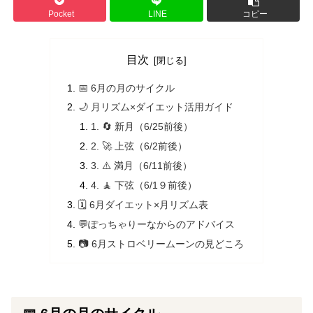
Pocket
LINE
コピー
目次
📅 6月の月のサイクル
🌙 月リズム×ダイエット活用ガイド
1. 🔄 新月（6/25前後）
2. 🚀 上弦（6/2前後）
3. ⚠️ 満月（6/11前後）
4. 🧘 下弦（6/1９前後）
🗓 6月ダイエット×月リズム表
💬ぽっちゃりーなからのアドバイス
📷 6月ストロベリームーンの見どころ